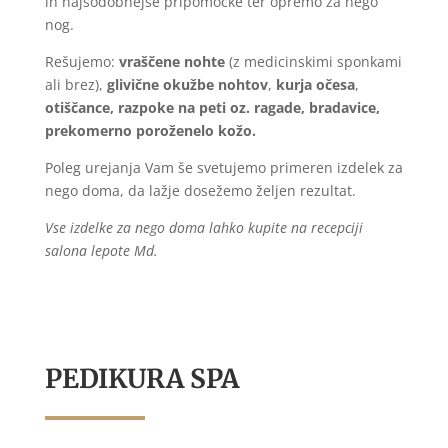
in najsodobnejše pripomočke ter opremo za nego
nog.
Rešujemo:
vraščene nohte
(z medicinskimi sponkami
ali brez),
glivične okužbe nohtov
,
kurja očesa
,
otiščance, razpoke na peti oz. ragade, bradavice,
prekomerno poroženelo kožo.
Poleg urejanja Vam še svetujemo primeren izdelek za
nego doma, da lažje dosežemo željen rezultat.
Vse izdelke za nego doma lahko kupite na recepciji
salona lepote Md.
PEDIKURA SPA