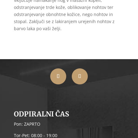
Vključuje namakanje nog v masažni kopeli,
odstranjevanje trde kože, oblikovanje nohtov ter
odstranjevanje obnohtne kožice, nego nohtov in
stopal. Zaključi se z lakiranjem urejenih nohtov z
barvo laka po vaši želji.
ODPIRALNI ČAS
Pon: ZAPRTO
Tor-Pet: 08:00 - 19:00