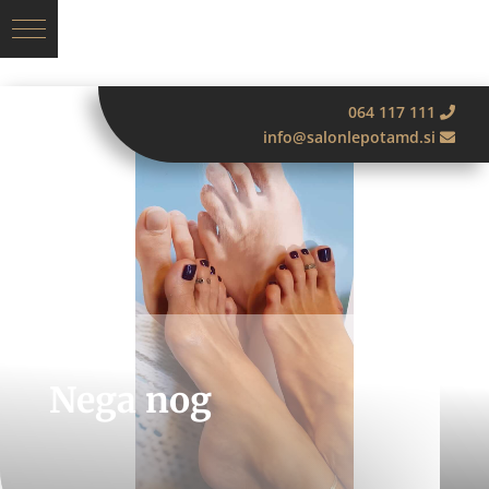
064 117 111
info@salonlepotamd.si
Nega nog