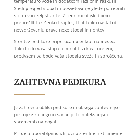
temperaturo vode in dodatkom različnih razkužil.
Sledi pregled stopal in posvetovanje glede potrebnih
storitev in želj stranke. Z rednimi obiski bomo
preprečili kakršenkoli zaplet, ki bi lahko nastal ob
nevzdrževanju prave nege stopal in nohtov.
Storitev pedikure priporočamo enkrat na mesec.
Tako bodo Vaša stopala in nohti zdravi, urejeni,
predvsem pa bodo Vaša stopala sveža in sproščena.
ZAHTEVNA PEDIKURA
Je zahtevna oblika pedikure in obsega zahtevnejše
postopke za nego in sanacijo kompleksnejših
sprememb na nogah.
Pri delu uporabljamo izključno sterilne instrumente