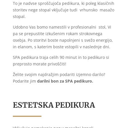
To
je nadvse sproščujoča pedikura, ki poleg klasičnih
storitev nege stopal vključuje tudi vrhunsko masažo
stopal.
Udobno Vas bomo namestili v profesionalni stol, Vi
pa se prepustite izkušenim rokam strokovnega
osebja. Po storitvi boste napolnjeni s svežo energijo,
in elanom, s katerim boste vstopili v naslednje dni.
SPA pedikura traja celih 90 minut in to pedikuro si
preprosto morate privoščiti!
Želite svojim najdražjim podariti izjemno darilo?
Podarite jim
darilni bon za SPA pedikuro.
ESTETSKA PEDIKURA