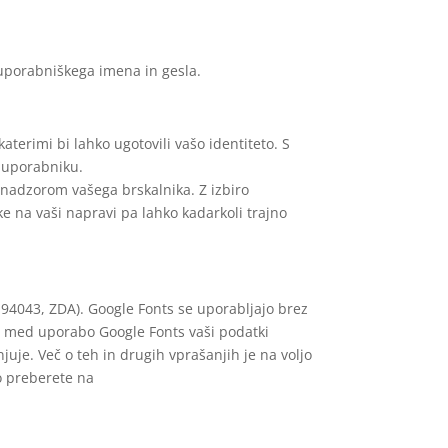
uporabniškega imena in gesla.
aterimi bi lahko ugotovili vašo identiteto. S
a uporabniku.
 nadzorom vašega brskalnika. Z izbiro
ke na vaši napravi pa lahko kadarkoli trajno
94043, ZDA). Google Fonts se uporabljajo brez
un, med uporabo Google Fonts vaši podatki
je. Več o teh in drugih vprašanjih je na voljo
ko preberete na