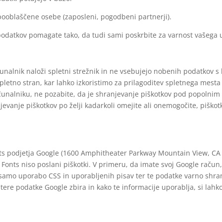
ooblaščene osebe (zaposleni, pogodbeni partnerji).
podatkov pomagate tako, da tudi sami poskrbite za varnost vašega 
čunalnik naloži spletni strežnik in ne vsebujejo nobenih podatkov s k
 spletno stran, kar lahko izkoristimo za prilagoditev spletnega mest
ačunalniku, ne pozabite, da je shranjevanje piškotkov pod popolnim
evanje piškotkov po želji kadarkoli omejite ali onemogočite, piškot
ts podjetja Google (1600 Amphitheater Parkway Mountain View, CA 
le Fonts niso poslani piškotki. V primeru, da imate svoj Google rač
amo uporabo CSS in uporabljenih pisav ter te podatke varno shranju
atere podatke Google zbira in kako te informacije uporablja, si lah