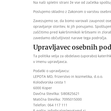
Na naši spletni strani že vse od začetka spoš
Poslujemo skladno z Zakonom o varstvu osebnih
Zavezujemo se, da bomo varovali zaupnost ose
opravljanje storitev, ki jih ponujamo. Spoštuj
zaščitimo pred kakršnimikoli kršitvami in zlo
zavedamo občutljivost narave tega področja.
Upravljavec osebnih pod
Ta politika velja za obdelavo (uporabo) katerihk
v imenu upravljavca.
Podatki o upravljavcu:
LEPOTA MD, frizerstvo in kozmetika, d.o.o.
Kolodvorska cesta 1
6000 Koper
Davčna številka: SI80825621
Matična številka: 7095015000
Telefon: 064 117 111
E-pošta: info@salonlepotamd.si