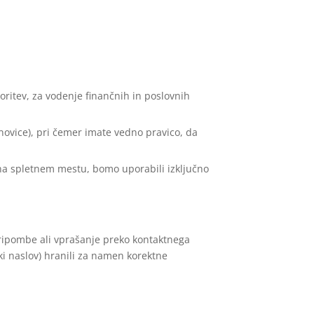
oritev, za vodenje finančnih in poslovnih
ovice), pri čemer imate vedno pravico, da
h na spletnem mestu, bomo uporabili izključno
 pripombe ali vprašanje preko kontaktnega
ski naslov) hranili za namen korektne