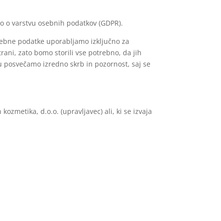
bo o varstvu osebnih podatkov (GDPR).
sebne podatke uporabljamo izključno za
ani, zato bomo storili vse potrebno, da jih
u posvečamo izredno skrb in pozornost, saj se
kozmetika, d.o.o. (upravljavec) ali, ki se izvaja