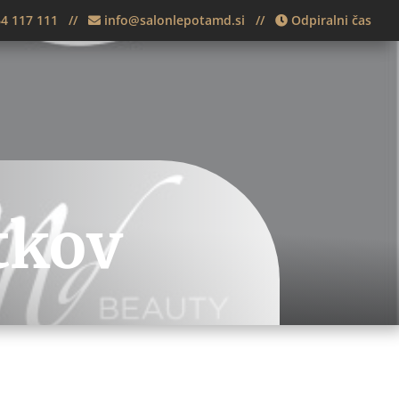
4 117 111
//
info@salonlepotamd.si
//
Odpiralni čas
tkov