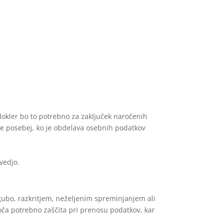
okler bo to potrebno za zaključek naročenih
, še posebej, ko je obdelava osebnih podatkov
vedjo.
gubo, razkritjem, neželjenim spreminjanjem ali
ča potrebno zaščita pri prenosu podatkov, kar