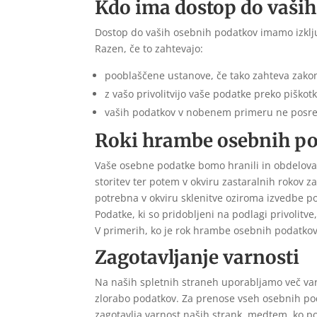
Kdo ima dostop do vaši
Dostop do vaših osebnih podatkov imamo izklj
Razen, če to zahtevajo:
pooblaščene ustanove, če tako zahteva zakon 
z vašo privolitvijo vaše podatke preko piško
vaših podatkov v nobenem primeru ne posr
Roki hrambe osebnih p
Vaše osebne podatke bomo hranili in obdeloval
storitev ter potem v okviru zastaralnih rokov z
potrebna v okviru sklenitve oziroma izvedbe p
Podatke, ki so pridobljeni na podlagi privolitve
V primerih, ko je rok hrambe osebnih podatko
Zagotavljanje varnosti
Na naših spletnih straneh uporabljamo več varn
zlorabo podatkov. Za prenose vseh osebnih pod
zagotavlja varnost naših strank, medtem, ko po