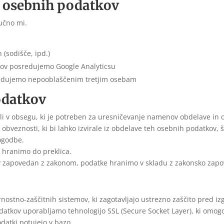
h osebnih podatkov
učno mi.
(sodišče, ipd.)
tkov posredujemo Google Analyticsu
edujemo nepooblaščenim tretjim osebam
odatkov
i v obsegu, ki je potreben za uresničevanje namenov obdelave in d
a obveznosti, ki bi lahko izvirale iz obdelave teh osebnih podatkov
ogodbe.
, hranimo do preklica.
v zapovedan z zakonom, podatke hranimo v skladu z zakonsko zapo
ostno-zaščitnih sistemov, ki zagotavljajo ustrezno zaščito pred iz
atkov uporabljamo tehnologijo SSL (Secure Socket Layer), ki omogo
datki potujejo v bazo.