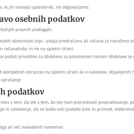
v, ki jih vnesejo uporabniki, ne odgovarjamo.
lavo osebnih podatkov
lednjih pravnih podlagah:
onskih obveznosti (npr. izdaja predračuna ali računa za naročeno st
m računalniku in ne na spletni strani
ov podali privolitev za obdelavo za posamezen namen obdelave (e-n
h kontaktnih obrazcev na spletni strani ali e-naslovov, objavljeni
a vprašanje
ih podatkov
nanitev s tem, da ste s tem, ko ste nam posredovali povpraševanje,
janje in zavedanje, da se bodo vaši podatki (ime in priimek, elektron
ega ali več navedenih namenov: