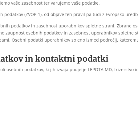
tujemo vašo zasebnost ter varujemo vaše podatke.
 podatkov (ZVOP-1), od objave teh pravil pa tudi z Evropsko ured
bnih podatkov in zasebnost uporabnikov spletne strani. Zbrane o
emo zaupnost osebnih podatkov in zasebnost uporabnikov spletne str
rabami. Osebni podatki uporabnikov so eno izmed področij, katerem
atkov in kontaktni podatki
oli osebnih podatkov, ki jih izvaja podjetje LEPOTA MD, frizerstvo in 