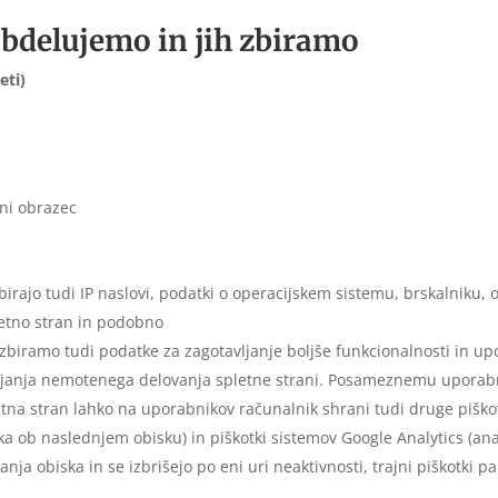
bdelujemo in jih zbiramo
eti)
tni obrazec
 zbirajo tudi IP naslovi, podatki o operacijskem sistemu, brskalniku,
letno stran in podobno
 zbiramo tudi podatke za zagotavljanje boljše funkcionalnosti in upor
janja nemotenega delovanja spletne strani. Posameznemu uporabni
letna stran lahko na uporabnikov računalnik shrani tudi druge piškot
ka ob naslednjem obisku) in piškotki sistemov Google Analytics (anali
anja obiska in se izbrišejo po eni uri neaktivnosti, trajni piškotki p
i