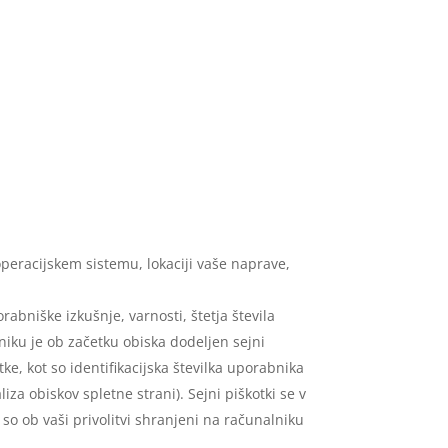
 operacijskem sistemu, lokaciji vaše naprave,
abniške izkušnje, varnosti, štetja števila
ku je ob začetku obiska dodeljen sejni
ke, kot so identifikacijska številka uporabnika
za obiskov spletne strani). Sejni piškotki se v
a so ob vaši privolitvi shranjeni na računalniku