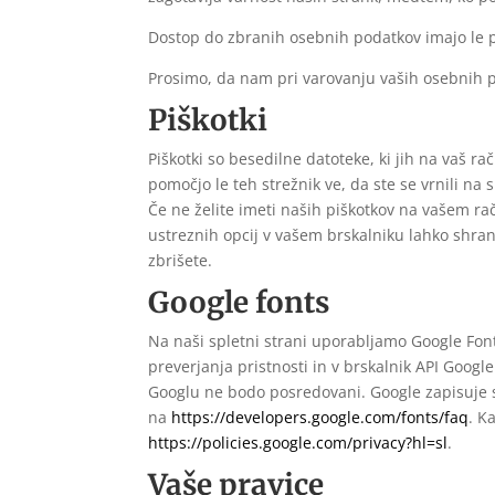
Dostop do zbranih osebnih podatkov imajo le p
Prosimo, da nam pri varovanju vaših osebnih 
Piškotki
Piškotki so besedilne datoteke, ki jih na vaš ra
pomočjo le teh strežnik ve, da ste se vrnili na
Če ne želite imeti naših piškotkov na vašem r
ustreznih opcij v vašem brskalniku lahko shranj
zbrišete.
Google fonts
Na naši spletni strani uporabljamo Google Fon
preverjanja pristnosti in v brskalnik API Goog
Googlu ne bodo posredovani. Google zapisuje s
na
https://developers.google.com/fonts/faq
. K
https://policies.google.com/privacy?hl=sl
.
Vaše pravice