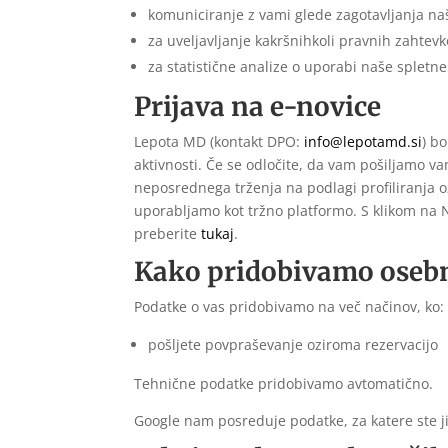
komuniciranje z vami glede zagotavljanja naš
za uveljavljanje kakršnihkoli pravnih zahtev
za statistične analize o uporabi naše spletne
Prijava na e-novice
Lepota MD (kontakt DPO:
info@lepotamd.si
) b
aktivnosti. Če se odločite, da vam pošiljamo 
neposrednega trženja na podlagi profiliranja 
uporabljamo kot tržno platformo. S klikom na N
preberite
tukaj
.
Kako pridobivamo oseb
Podatke o vas pridobivamo na več načinov, ko:
pošljete povpraševanje oziroma rezervacijo
Tehnične podatke pridobivamo avtomatično.
Google nam posreduje podatke, za katere ste ji