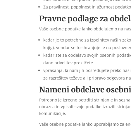
Za pravilnost, popolnost in ažurnost podatko
Pravne podlage za obde
Vaše osebne podatke lahko obdelujemo na nas
kadar je to potrebno za izpolnitev naših zak
knjig), vendar se to shranjuje le na poslovne
kadar ste za obdelavo svojih osebnih podatk
dano privolitev prekličete
vprašanja, ki nam jih posredujete preko naši
za razrešitev težave ali pripravo odgovora n
Nameni obdelave osebn
Potrebno je izrecno potrditi strinjanje in sez
obrazca in vpisali svoje podatke izrazili strin
komunikacije.
Vaše osebne podatke lahko uporabljamo za en