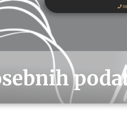
06
osebnih poda