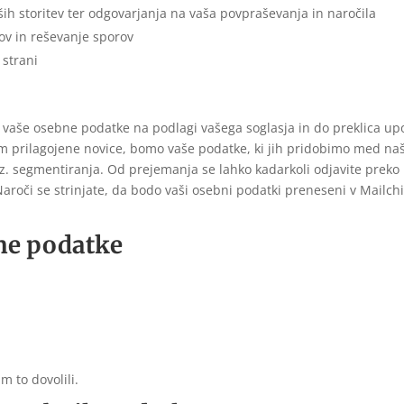
ih storitev ter odgovarjanja na vaša povpraševanja in naročila
kov in reševanje sporov
 strani
o vaše osebne podatke na podlagi vašega soglasja in do preklica u
vam prilagojene novice, bomo vaše podatke, ki jih pridobimo med n
oz. segmentiranja. Od prejemanja se lahko kadarkoli odjavite prek
aroči se strinjate, da bodo vaši osebni podatki preneseni v Mailchi
ne podatke
m to dovolili.