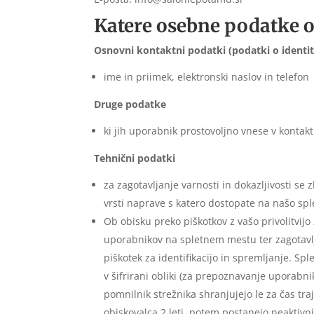
Katere osebne podatke o
Osnovni kontaktni podatki (podatki o identit
ime in priimek, elektronski naslov in telefon
Druge podatke
ki jih uporabnik prostovoljno vnese v kontak
Tehnični podatki
za zagotavljanje varnosti in dokazljivosti se
vrsti naprave s katero dostopate na našo sp
Ob obisku preko piškotkov z vašo privolitvijo
uporabnikov na spletnem mestu ter zagotavl
piškotek za identifikacijo in spremljanje. Sp
v šifrirani obliki (za prepoznavanje uporabni
pomnilnik strežnika shranjujejo le za čas traj
obiskovalca 2 leti, potem postanejo neaktivn